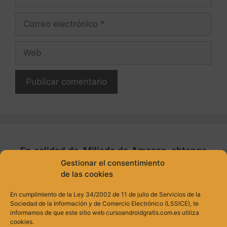
Correo
electrónico
Web
En calidad de Afiliado de Amazon, obtengo
ingresos por las compras adscritas que
Gestionar el consentimiento
de las cookies
cumplen los requisitos aplicables.
En cumplimiento de la Ley 34/2002 de 11 de julio de Servicios de la
Sociedad de la Información y de Comercio Electrónico (LSSICE), te
Política de privacidad
informamos de que este sitio web cursoandroidgratis.com.es utiliza
cookies.
Política de cookies